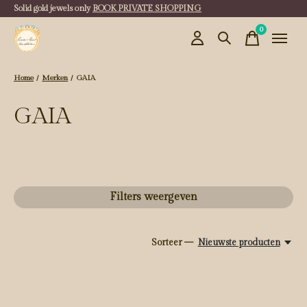
Solid gold jewels only
BOOK PRIVATE SHOPPING
0
items
Home
/
Merken
/
GAIA
GAIA
Filters weergeven
Sorteer —
Nieuwste producten