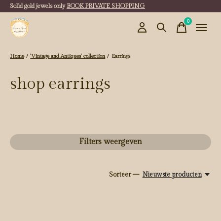
Solid gold jewels only
BOOK PRIVATE SHOPPING
0
items
Home
/
'Vintage and Antiques' collection
/
Earrings
shop earrings
Filters weergeven
Sorteer —
Nieuwste producten