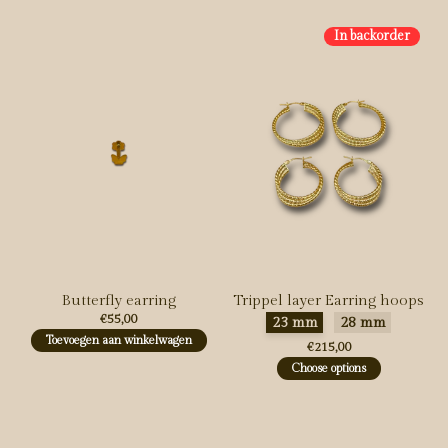
In backorder
Butterfly earring
Trippel layer Earring hoops
€55,00
Maak een keuze:
*
23 mm
28 mm
Toevoegen aan winkelwagen
€215,00
Choose options