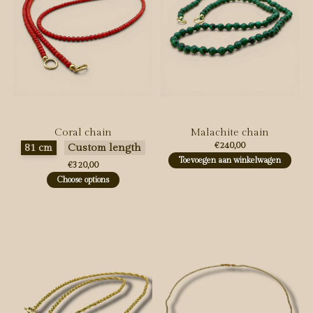
Coral chain
Malachite chain
Maak een keuze:
*
€240,00
81 cm
Custom length
Toevoegen aan winkelwagen
€320,00
Choose options