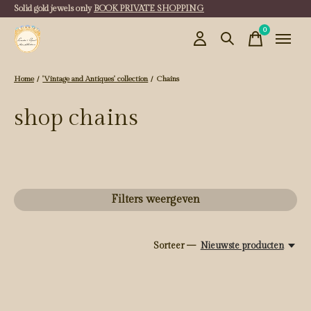
Solid gold jewels only
BOOK PRIVATE SHOPPING
0
items
Home
/
'Vintage and Antiques' collection
/
Chains
shop chains
Filters weergeven
Sorteer —
Nieuwste producten