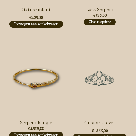
Gaia pendant
Lock Serpent
€735,00
€425,00
Choose options
Toevoegen aan winkelwagen
Serpent bangle
Custom clover
€4.535,00
€1.355,00
Toevoegen aan winkelwagen