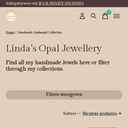
Solid gold jewels only
BOOK PRIVATE SHOPPING
0
items
Home
/
Handmade Lindasopal Collection
Linda’s Opal Jewellery
Find all my handmade Jewels here or filter
through my collections.
Filters weergeven
Sorteer —
Nieuwste producten