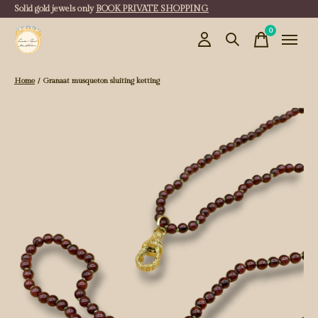
Solid gold jewels only
BOOK PRIVATE SHOPPING
0
items
Home
/
Granaat musqueton sluiting ketting