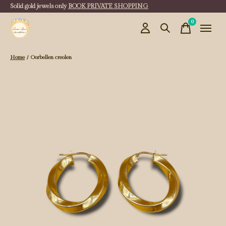
Solid gold jewels only
BOOK PRIVATE SHOPPING
0
items
Home
/
Oorbellen creolen