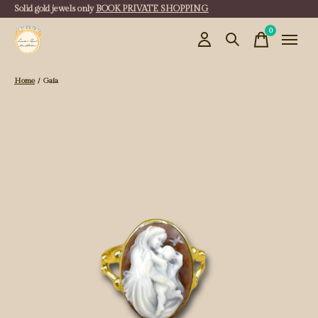
Solid gold jewels only
BOOK PRIVATE SHOPPING
0
items
Home
/
Gaia