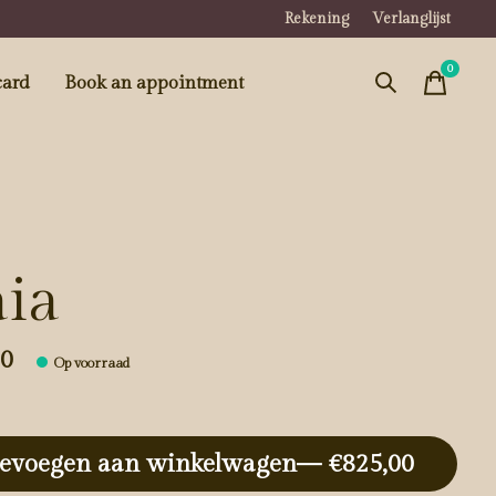
Rekening
Verlanglijst
0
items
card
Book an appointment
ia
00
Op voorraad
evoegen aan winkelwagen
— €825,00