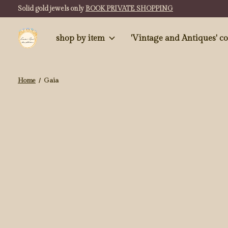
Solid gold jewels only
BOOK PRIVATE SHOPPING
shop by item
'Vintag
Home
/
Gaia