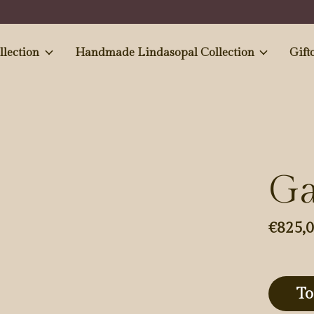
e and Antiques' collection
Handmade Lindasopal Collection
Gift
Ga
€825,
To