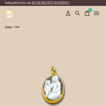
Solid gold jewels only
BOOK PRIVATE SHOPPING
0
items
Home
/
Gaia