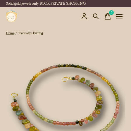
Solid gold jewels only
BOOK PRIVATE SHOPPING
0
items
Home
/
Toermalijn ketting