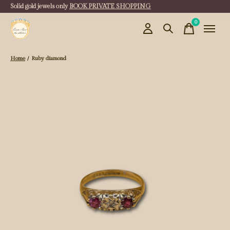
Solid gold jewels only
BOOK PRIVATE SHOPPING
0
items
Home
/
Ruby diamond