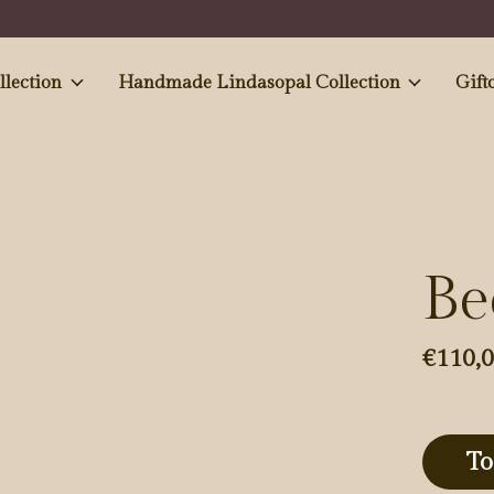
e and Antiques' collection
Handmade Lindasopal Collection
Gift
Be
€110,
To