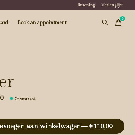
Rekening
Verlanglijst
0
items
card
Book an appointment
er
00
Op voorraad
evoegen aan winkelwagen
— €110,00