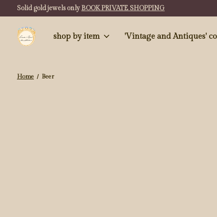
Solid gold jewels only
BOOK PRIVATE SHOPPING
shop by item
'Vintag
Home
/
Beer