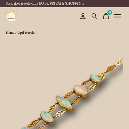
Solid gold jewels only
BOOK PRIVATE SHOPPING
0
items
Home
/
Opal bracelet