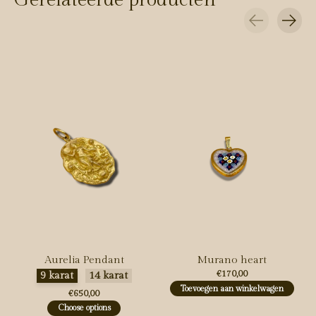
Carousel items
Aurelia Pendant
Murano heart
Maak een keuze:
*
€170,00
9 karat
14 karat
Toevoegen aan winkelwagen
€650,00
Choose options