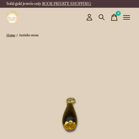
Solid gold jewels only
BOOK PRIVATE SHOPPING
0
items
Home
/
Antieke steen