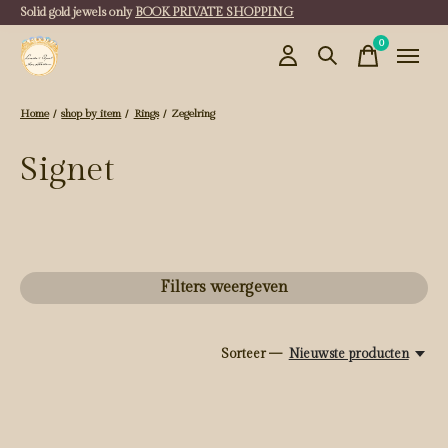
Solid gold jewels only
BOOK PRIVATE SHOPPING
0
items
Home
/
shop by item
/
Rings
/
Zegelring
Signet
Filters weergeven
Sorteer —
Nieuwste producten