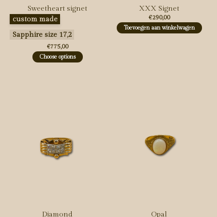
Sweetheart signet
XXX Signet
Maak een keuze:
*
€290,00
custom made
Toevoegen aan winkelwagen
Sapphire size 17,2
€775,00
Choose options
Diamond
Opal