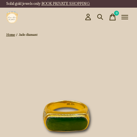
Solid gold jewels only
BOOK PRIVATE SHOPPING
0
items
Home
/
Jade diamant