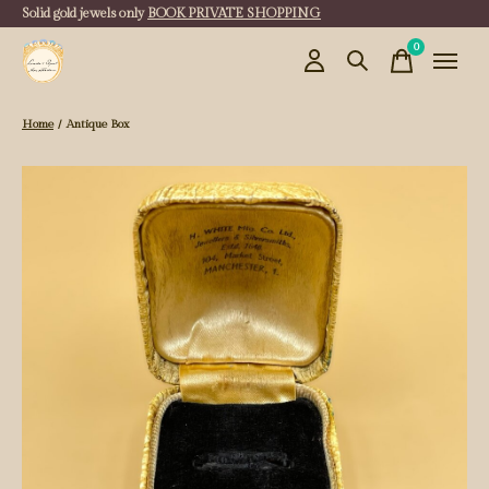
Solid gold jewels only
BOOK PRIVATE SHOPPING
0
items
Home
/
Antique Box