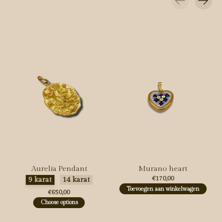
Carousel items
Aurelia Pendant
Murano heart
Maak een keuze:
*
€170,00
9 karat
14 karat
Toevoegen aan winkelwagen
€650,00
Choose options