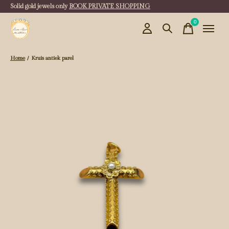
Solid gold jewels only
BOOK PRIVATE SHOPPING
0
items
Home
/
Kruis antiek parel