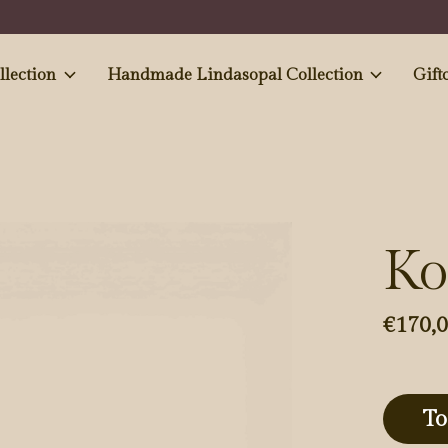
e and Antiques' collection
Handmade Lindasopal Collection
Gift
Ko
€170,
To