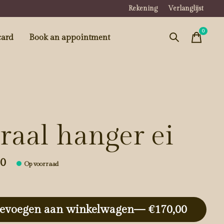
Rekening
Verlanglijst
0
items
card
Book an appointment
raal hanger ei
00
Op voorraad
evoegen aan winkelwagen
— €170,00