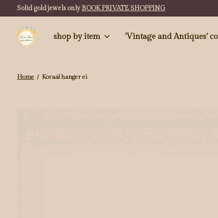
Solid gold jewels only
BOOK PRIVATE SHOPPING
shop by item
'Vintag
Home
/
Koraal hanger ei