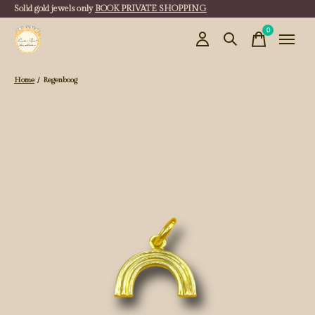
Solid gold jewels only
BOOK PRIVATE SHOPPING
0
items
Home
/
Regenboog