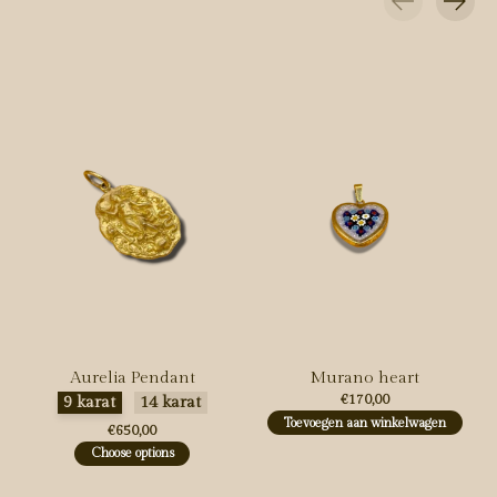
Carousel items
Aurelia Pendant
Murano heart
Maak een keuze:
*
€170,00
9 karat
14 karat
Toevoegen aan winkelwagen
€650,00
Choose options