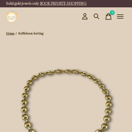
Solid gold jewels only
BOOK PRIVATE SHOPPING
0
items
Home
/
Koffieboon ketting