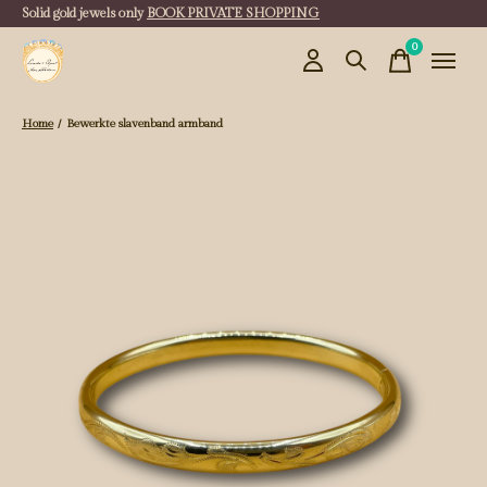
Solid gold jewels only
BOOK PRIVATE SHOPPING
0
items
Home
/
Bewerkte slavenband armband