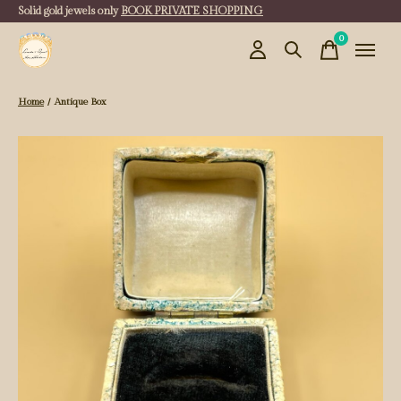
Solid gold jewels only
BOOK PRIVATE SHOPPING
0
items
Home
/
Antique Box