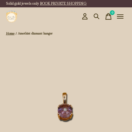
Solid gold jewels only
BOOK PRIVATE SHOPPING
0
items
Home
/
Amethist diamant hanger