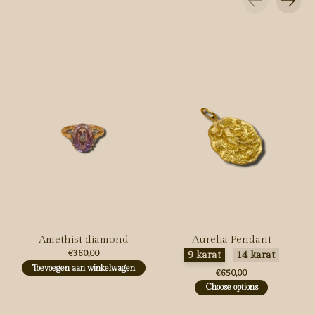
Carousel items
Amethist diamond
Aurelia Pendant
€360,00
Maak een keuze:
*
9 karat
14 karat
Toevoegen aan winkelwagen
€650,00
Choose options