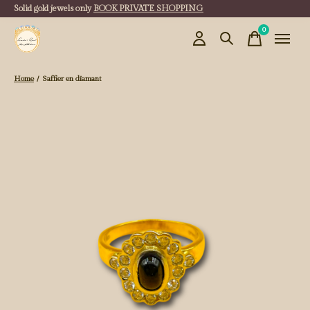
Solid gold jewels only
BOOK PRIVATE SHOPPING
0
items
Home
/
Saffier en diamant