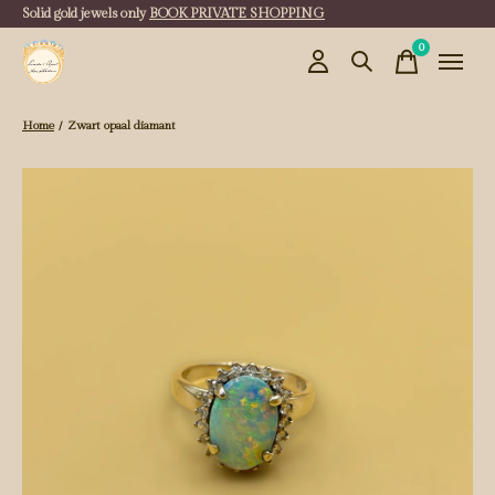
Solid gold jewels only
BOOK PRIVATE SHOPPING
0
items
Home
/
Zwart opaal diamant