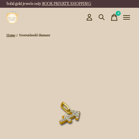
Solid gold jewels only
BOOK PRIVATE SHOPPING
0
items
Home
/
Sterrenbeeld diamant