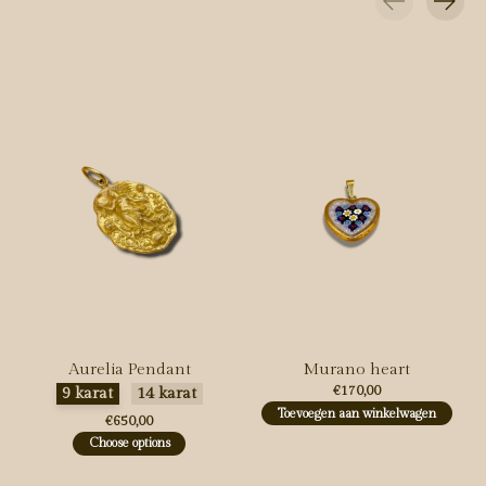
Carousel items
Aurelia Pendant
Murano heart
Maak een keuze:
*
€170,00
9 karat
14 karat
Toevoegen aan winkelwagen
€650,00
Choose options