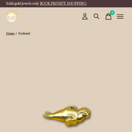
Solid gold jewels only
BOOK PRIVATE SHOPPING
0
items
Home
/
Zeehond