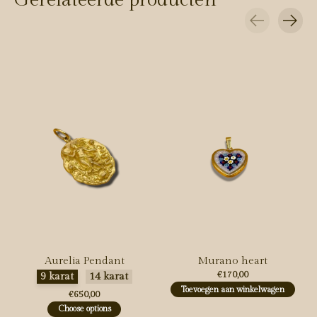
Carousel items
Aurelia Pendant
Murano heart
Maak een keuze:
*
€170,00
9 karat
14 karat
Toevoegen aan winkelwagen
€650,00
Choose options