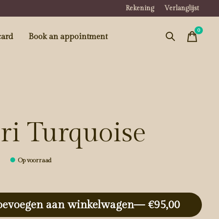
Rekening
Verlanglijst
0
items
card
Book an appointment
ri Turquoise
0
Op voorraad
oevoegen aan winkelwagen
— €95,00