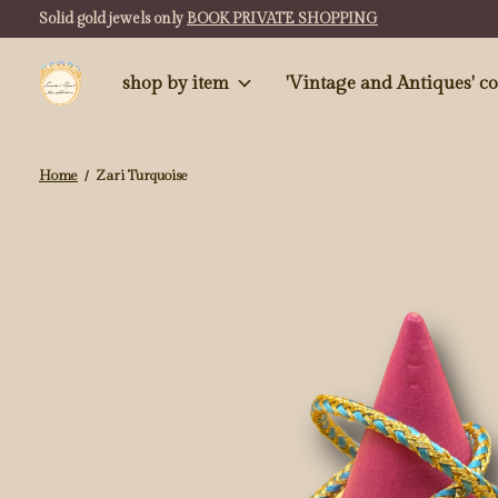
Solid gold jewels only
BOOK PRIVATE SHOPPING
shop by item
'Vintag
Home
/
Zari Turquoise