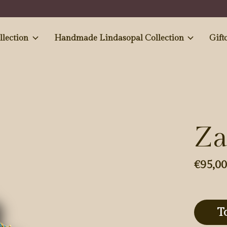
e and Antiques' collection
Handmade Lindasopal Collection
Gift
Za
€95,0
T