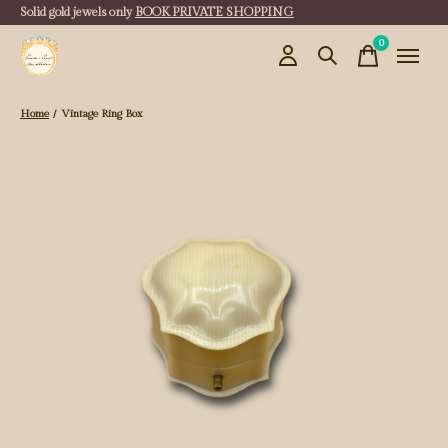
Solid gold jewels only
BOOK PRIVATE SHOPPING
0
items
Home
/
Vintage Ring Box