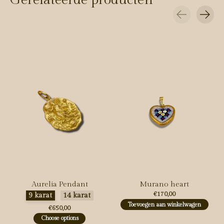
Carousel items
Aurelia Pendant
Murano heart
Maak een keuze:
*
€170,00
9 karat
14 karat
Toevoegen aan winkelwagen
€650,00
Choose options