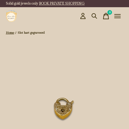
Solid gold jewels only
BOOK PRIVATE SHOPPING
0
items
Home
/
Slot hart gegraveerd