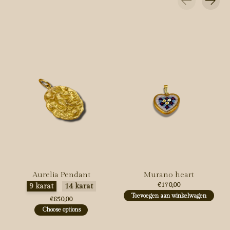
Carousel items
Aurelia Pendant
Murano heart
Maak een keuze:
*
€170,00
9 karat
14 karat
Toevoegen aan winkelwagen
€650,00
Choose options