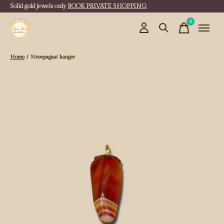
Solid gold jewels only
BOOK PRIVATE SHOPPING
0
items
Home
/
Streepagaat hanger