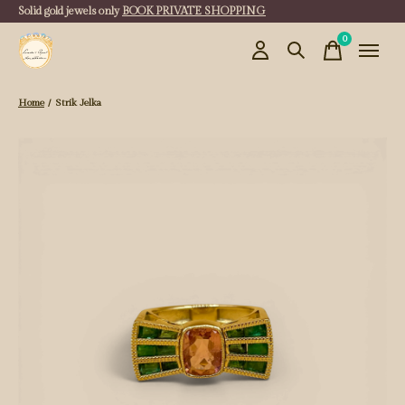
Solid gold jewels only
BOOK PRIVATE SHOPPING
0
items
Home
/
Strik Jelka