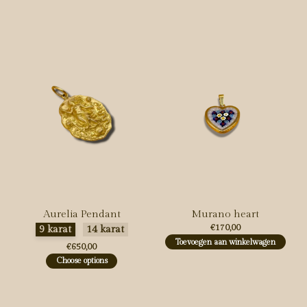
Carousel items
Aurelia Pendant
Murano heart
Maak een keuze:
*
€170,00
9 karat
14 karat
Toevoegen aan winkelwagen
€650,00
Choose options