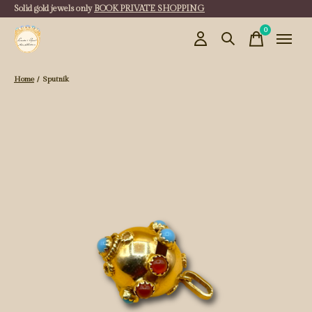
Solid gold jewels only
BOOK PRIVATE SHOPPING
0
items
Home
/
Sputnik