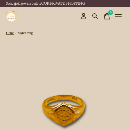
Solid gold jewels only
BOOK PRIVATE SHOPPING
0
items
Home
/
Signet ring