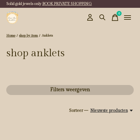
Solid gold jewels only
BOOK PRIVATE SHOPPING
0
items
Home
/
shop by item
/
Anklets
shop anklets
Filters weergeven
Sorteer —
Nieuwste producten