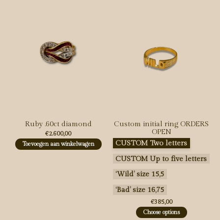
Ruby .60ct diamond
Custom initial ring ORDERS
OPEN
€2.600,00
Maak een keuze:
*
CUSTOM Two letters
Toevoegen aan winkelwagen
CUSTOM Up to five letters
‘Wild’ size 15,5
‘Bad’ size 16,75
€385,00
Choose options