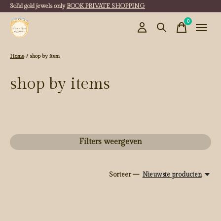
Solid gold jewels only
BOOK PRIVATE SHOPPING
0
items
Home
/
shop by item
shop by items
Filters weergeven
Sorteer —
Nieuwste producten