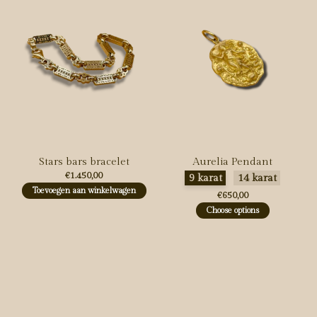
Stars bars bracelet
Aurelia Pendant
€1.450,00
Maak een keuze:
*
9 karat
14 karat
Toevoegen aan winkelwagen
€650,00
Choose options