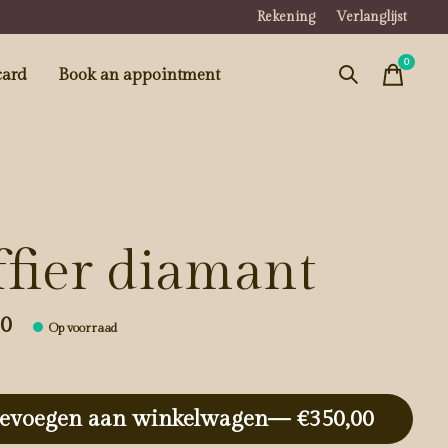
Rekening
Verlanglijst
0
items
card
Book an appointment
ffier diamant
00
Op voorraad
evoegen aan winkelwagen
— €350,00