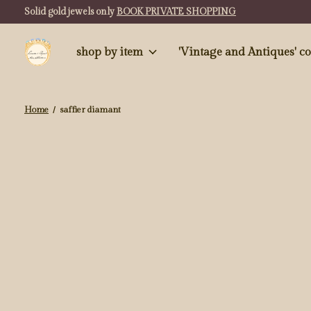
Solid gold jewels only
BOOK PRIVATE SHOPPING
shop by item
'Vintag
Home
/
saffier diamant