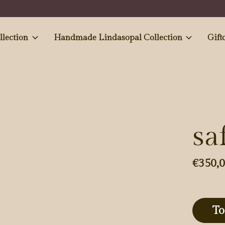
e and Antiques' collection
Handmade Lindasopal Collection
Gift
sa
€350,
To