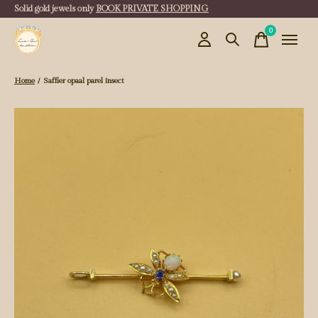
Solid gold jewels only
BOOK PRIVATE SHOPPING
0
items
Home
/
Saffier opaal parel insect