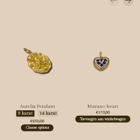
Carousel items
Aurelia Pendant
Murano heart
Maak een keuze:
*
€170,00
9 karat
14 karat
Toevoegen aan winkelwagen
€650,00
Choose options