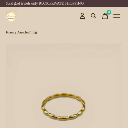
Solid gold jewels only
BOOK PRIVATE SHOPPING
0
items
Home
/
Aanschuif ring