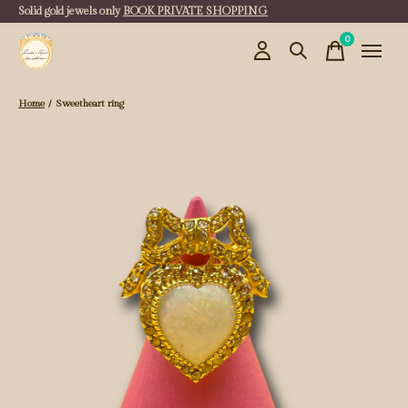
Solid gold jewels only
BOOK PRIVATE SHOPPING
0
items
Home
/
Sweetheart ring