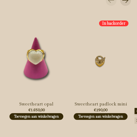
Carousel items
In backorder
Sweetheart opal
Sweetheart padlock mini
€1.650,00
€290,00
M
Toevoegen aan winkelwagen
Toevoegen aan winkelwagen