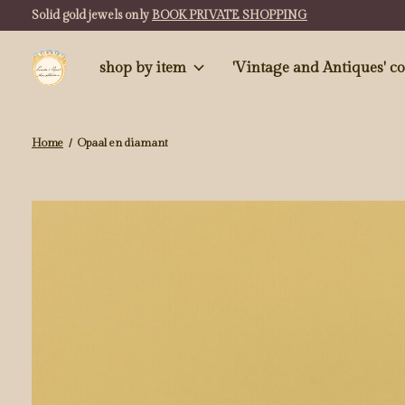
Solid gold jewels only
BOOK PRIVATE SHOPPING
shop by item
'Vintag
Home
/
Opaal en diamant