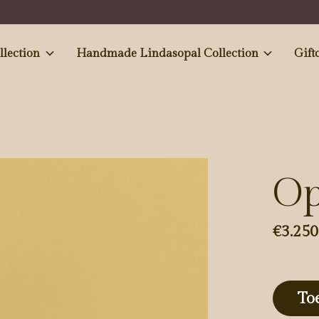
e and Antiques' collection
Handmade Lindasopal Collection
Gift
Op
€3.250
To