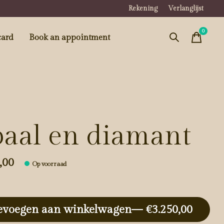
Rekening
Verlanglijst
0
items
card
Book an appointment
aal en diamant
,00
Op voorraad
evoegen aan winkelwagen
— €3.250,00