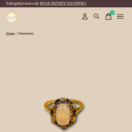
Solid gold jewels only
BOOK PRIVATE SHOPPING
0
items
Home
/
Maansteen