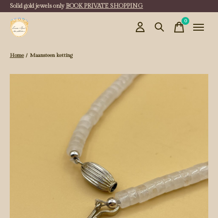
Solid gold jewels only
BOOK PRIVATE SHOPPING
0
items
Home
/
Maansteen ketting