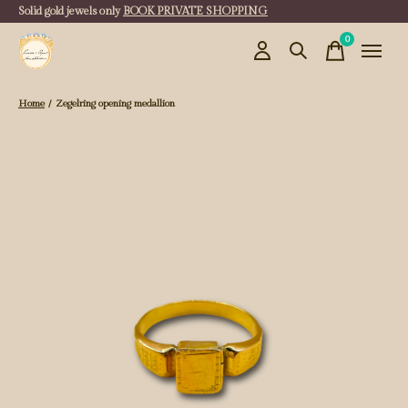
Solid gold jewels only
BOOK PRIVATE SHOPPING
0
items
Home
/
Zegelring opening medallion