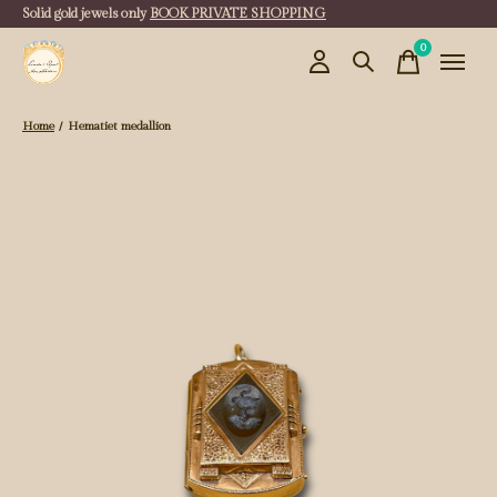
Solid gold jewels only
BOOK PRIVATE SHOPPING
0
items
Home
/
Hematiet medallion