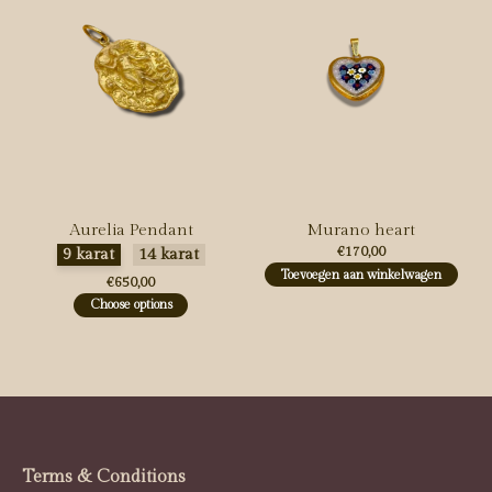
Aurelia Pendant
Murano heart
Maak een keuze:
*
€170,00
9 karat
14 karat
Toevoegen aan winkelwagen
€650,00
Choose options
Terms & Conditions