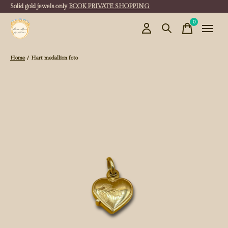
Solid gold jewels only
BOOK PRIVATE SHOPPING
0
items
Home
/
Hart medallion foto