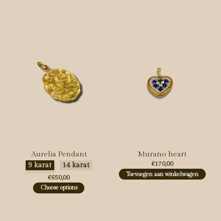
Carousel items
Aurelia Pendant
Murano heart
Maak een keuze:
*
€170,00
9 karat
14 karat
Toevoegen aan winkelwagen
€650,00
Choose options