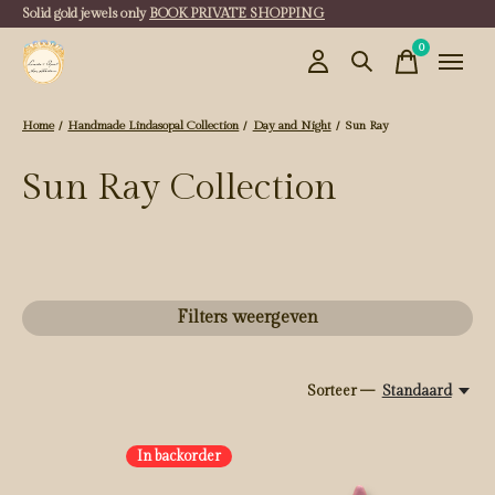
Solid gold jewels only
BOOK PRIVATE SHOPPING
0
items
Home
/
Handmade Lindasopal Collection
/
Day and Night
/
Sun Ray
Sun Ray Collection
Filters weergeven
Sorteer —
Standaard
In backorder