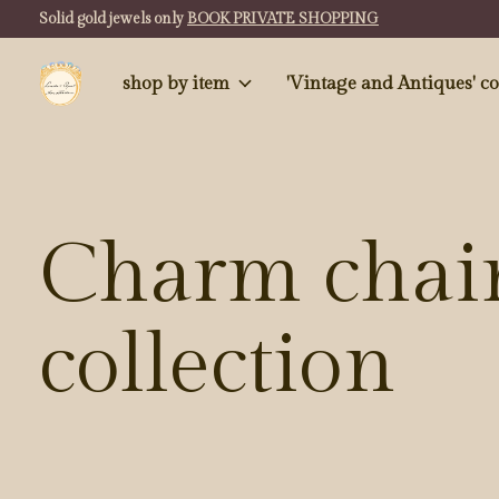
Solid gold jewels only
BOOK PRIVATE SHOPPING
shop by item
'Vintag
Charm chai
collection