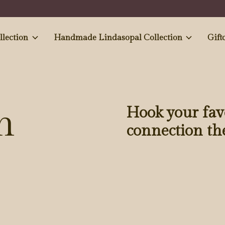
e and Antiques' collection
Handmade Lindasopal Collection
Gift
n
Hook your fav
connection the