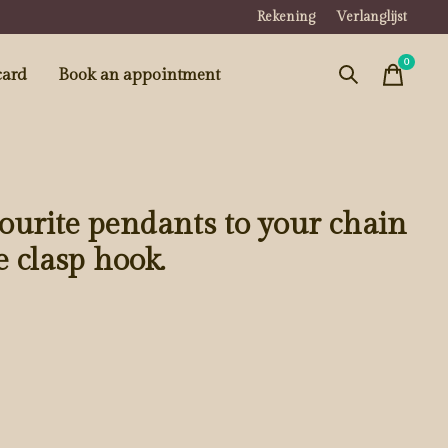
Rekening
Verlanglijst
0
items
card
Book an appointment
ourite pendants to your chain
 clasp hook.